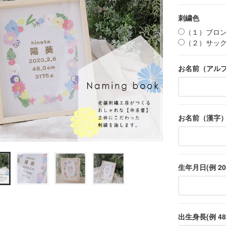
刺繍色
（１）ブロ
（２）サッ
お名前（アル
お名前（漢字
生年月日(例 202
出生身長(例 48.