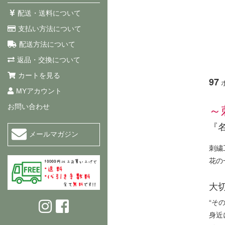
配送・送料について
支払い方法について
配送方法について
返品・交換について
カートを見る
97
MYアカウント
～
お問い合わせ
『
メールマガジン
刺繍
花の
大
“そ
身近