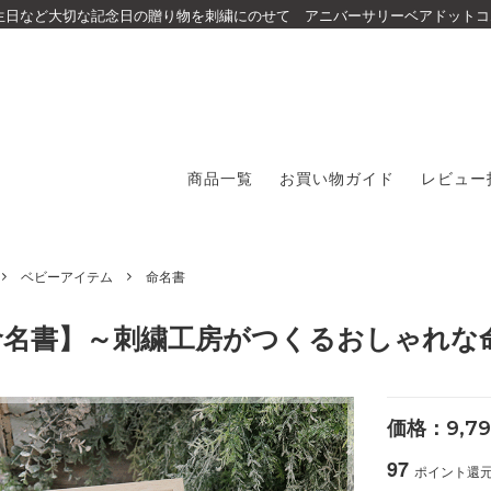
生日など大切な記念日の贈り物を刺繍にのせて アニバーサリーベアドットコ
新規会員登録で
300ポイント
プレゼント
商品一覧
お買い物ガイド
レビュー
ベビーアイテム
命名書
命名書】～刺繍工房がつくるおしゃれな
価格：9,79
97
ポイント還