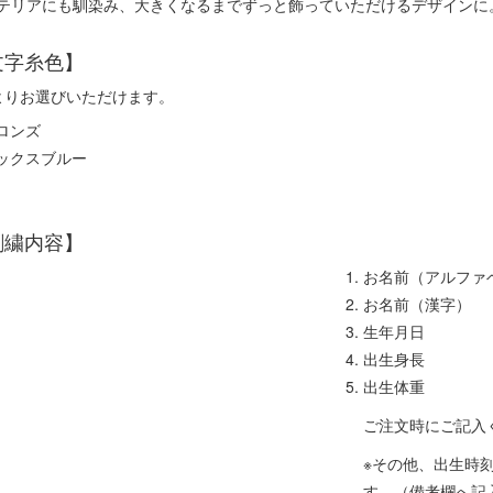
テリアにも馴染み、大きくなるまでずっと飾っていただけるデザインに
文字糸色】
よりお選びいただけます。
ブロンズ
サックスブルー
刺繍内容】
お名前（アルファ
お名前（漢字）
生年月日
出生身長
出生体重
ご注文時にご記入
※その他、出生時
す。（備考欄へ記