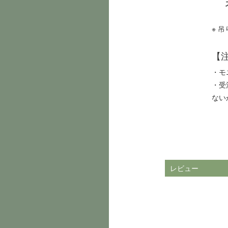
※ 
【
・モ
・受
ない
レビュー