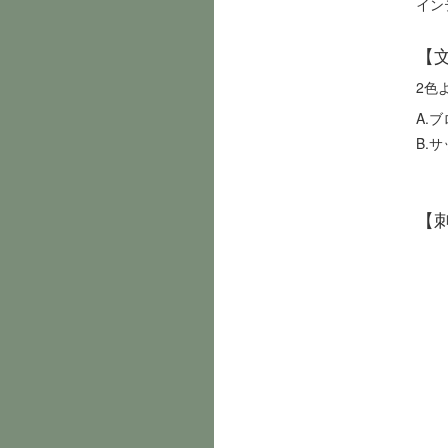
イン
【
2色
A.
B.
【