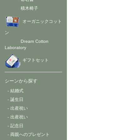
-
積木椅子
-
オーガニックコット
ン
Dream Cotton
-
Laboratory
ギフトセット
シーンから探す
-
結婚式
-
誕生日
-
出産祝い
-
出産祝い
-
記念日
-
両親へのプレゼント