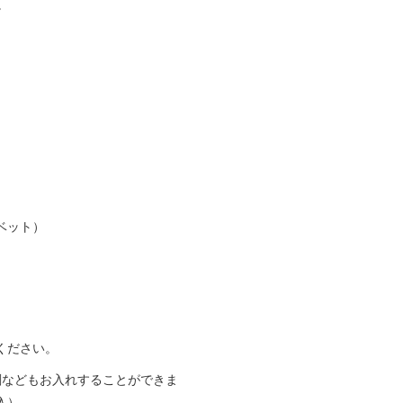
。
ベット）
ください。
刻などもお入れすることができま
入）