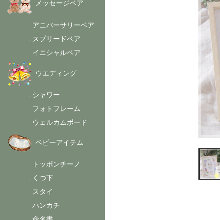
メッセージベア
アニバーサリーベア
-
スプリードベア
-
イニシャルベア
-
ウエディング
シャワー
-
フォトフレーム
-
ウェルカムボード
-
ベビーアイテム
トッポンチーノ
-
くつ下
-
スタイ
-
ハンカチ
-
命名書