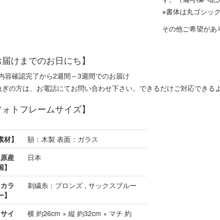
※書体は丸ゴシッ
その他ご希望があ
お届けまでのお日にち】
内容確認完了から2週間～3週間でのお届け
急ぎの方は、お電話にてお問い合わせ下さい。できるだけご対応できる
フォトフレームサイズ】
素材】
額：木製 表面：ガラス
【原産
日本
国】
【カラ
刺繍糸：ブロンズ , サックスブルー
ー】
【サイ
横 約26cm × 縦 約32cm × マチ 約