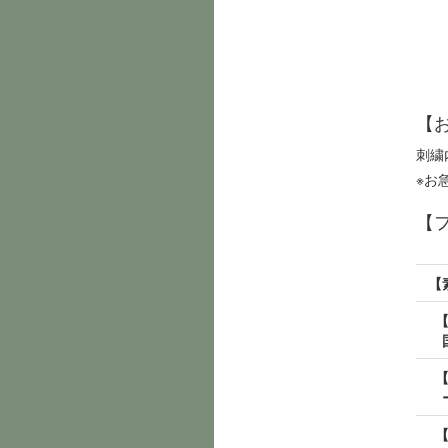
【
刺繍
※お
【
【