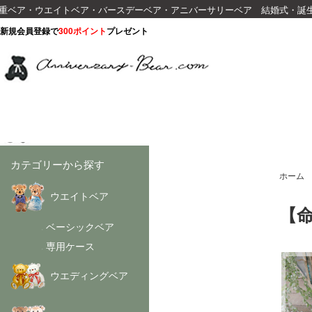
重ベア・ウエイトベア・バースデーベア・アニバーサリーベア 結婚式・誕
新規会員登録で
300ポイント
プレゼント
カテゴリーから探す
ホーム
ウエイトベア
【
ベーシックベア
-
専用ケース
-
ウエディングベア