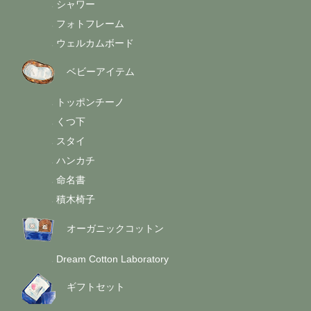
シャワー
-
フォトフレーム
-
ウェルカムボード
-
ベビーアイテム
トッポンチーノ
-
くつ下
-
スタイ
-
ハンカチ
-
命名書
-
積木椅子
-
オーガニックコットン
Dream Cotton Laboratory
-
ギフトセット